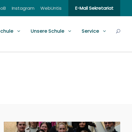
BoB
Instagram
WebUntis
E-Mail Sekretariat
schule
Unsere Schule
Service