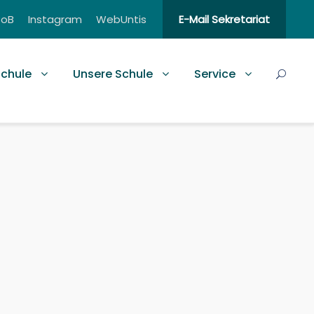
BoB
Instagram
WebUntis
E-Mail Sekretariat
schule
Unsere Schule
Service