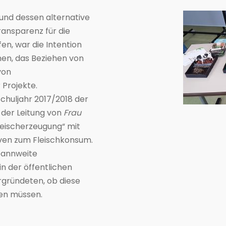
 und dessen alternative
ransparenz für die
en, war die Intention
men, das Beziehen von
von
Projekte.
chuljahr 2017/2018 der
 der Leitung von
Frau
leischerzeugung“ mit
-ven zum Fleischkonsum.
Spannweite
in der öffentlichen
ergründeten, ob diese
en müssen.