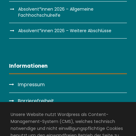
Absolvent*innen 2026 – Allgemeine
Fachhochschulreife
Absolvent*innen 2026 – Weitere Abschlüsse
Informationen
Impressum
Barrierefreiheit
Unsere Website nutzt Wordpress als Content-
Datenschutzerklärung
Management-System (CMS), welches technisch
notwendige und nicht einwilligungspflichtige Cookies
Administration
benutzt um den einwandfreien Betrieb der Seite zu