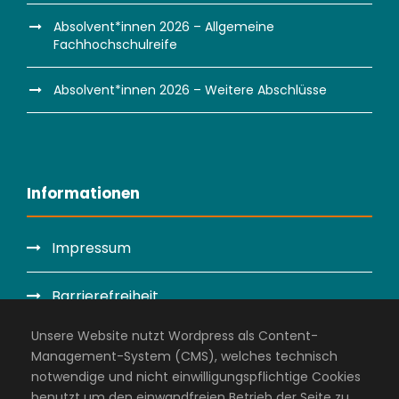
Absolvent*innen 2026 – Allgemeine
Fachhochschulreife
Absolvent*innen 2026 – Weitere Abschlüsse
Informationen
Impressum
Barrierefreiheit
Unsere Website nutzt Wordpress als Content-
Datenschutzerklärung
Management-System (CMS), welches technisch
notwendige und nicht einwilligungspflichtige Cookies
Administration
benutzt um den einwandfreien Betrieb der Seite zu