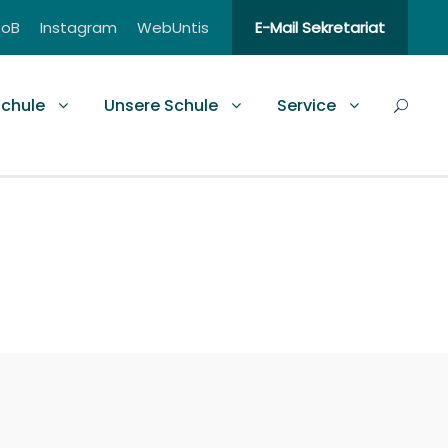
BoB
Instagram
WebUntis
E-Mail Sekretariat
schule
Unsere Schule
Service