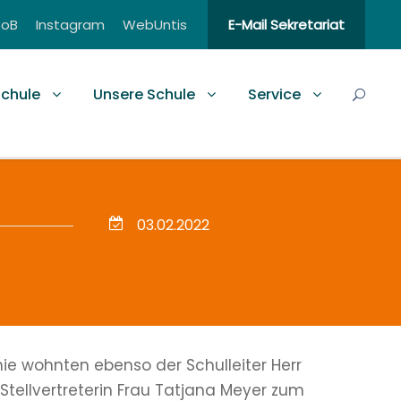
BoB
Instagram
WebUntis
E-Mail Sekretariat
schule
Unsere Schule
Service
03.02.2022
ie wohnten ebenso der Schulleiter Herr
 Stellvertreterin Frau Tatjana Meyer zum