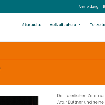
Anmeldung
Startseite
Vollzeitschule
Teilzeit
g
Der feierlichen Zeremon
Artur Büttner und seine