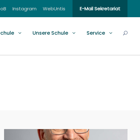
BoB
Instagram
WebUntis
E-Mail Sekretariat
schule
Unsere Schule
Service