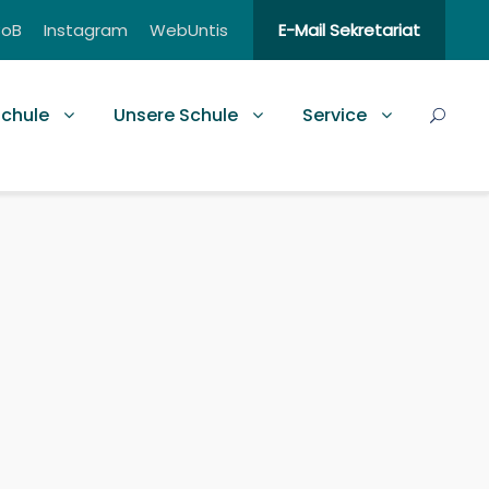
BoB
Instagram
WebUntis
E-Mail Sekretariat
schule
Unsere Schule
Service