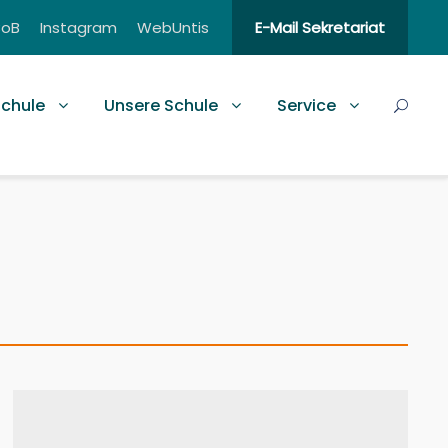
BoB
Instagram
WebUntis
E-Mail Sekretariat
schule
Unsere Schule
Service