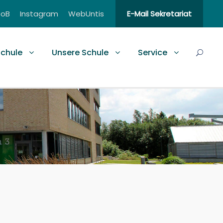
BoB
Instagram
WebUntis
E-Mail Sekretariat
schule
Unsere Schule
Service