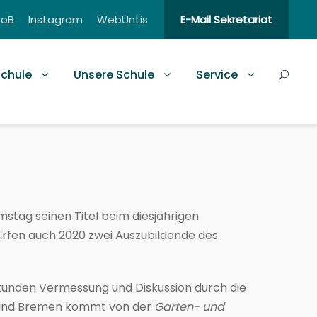
BoB
Instagram
WebUntis
E-Mail Sekretariat
schule
Unsere Schule
Service
tag seinen Titel beim diesjährigen
ürfen auch 2020 zwei Auszubildende des
Stunden Vermessung und Diskussion durch die
n und Bremen kommt von der
Garten- und