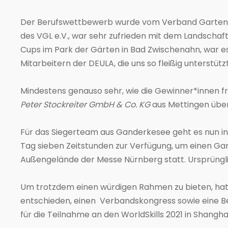
Der Berufswettbewerb wurde vom Verband Garten-,
des VGL e.V., war sehr zufrieden mit dem Landscha
Cups im Park der Gärten in Bad Zwischenahn, war es
Mitarbeitern der DEULA, die uns so fleißig unterstütz
Mindestens genauso sehr, wie die Gewinner*innen fr
Peter Stockreiter GmbH & Co. KG
aus Mettingen über 
Für das Siegerteam aus Ganderkesee geht es nun in 
Tag sieben Zeitstunden zur Verfügung, um einen Ga
Außengelände der Messe Nürnberg statt. Ursprünglich
Um trotzdem einen würdigen Rahmen zu bieten, hat
entschieden, einen Verbandskongress sowie eine Be
für die Teilnahme an den WorldSkills 2021 in Shanghai