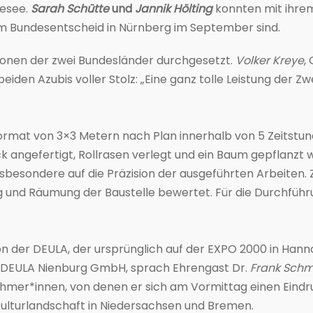
esee.
Sarah Schütte
und
Jannik Hölting
konnten mit ihrem
m Bundesentscheid in Nürnberg im September sind.
gionen der zwei Bundesländer durchgesetzt.
Volker Kreye
,
den Azubis voller Stolz: „Eine ganz tolle Leistung der Zwei
ormat von 3×3 Metern nach Plan innerhalb von 5 Zeitstu
ck angefertigt, Rollrasen verlegt und ein Baum gepflanz
insbesondere auf die Präzision der ausgeführten Arbeiten.
g und Räumung der Baustelle bewertet. Für die Durchfüh
on der DEULA, der ursprünglich auf der EXPO 2000 in Han
r DEULA Nienburg GmbH, sprach Ehrengast Dr.
Frank Sch
nehmer*innen, von denen er sich am Vormittag einen Eindr
Kulturlandschaft in Niedersachsen und Bremen.