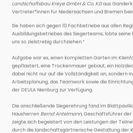
Landschaftsbau Kreye GmbH & Co. KG
aus Ganderk
Vertreter*innen für Niedersachsen und Bremen bei
Sie haben sich gegen 10 Fachbetriebe aus allen Re
Ausbildungsbetriebes des Siegerteams, lobte seine bei
uns so zielstrebig durchziehen.“
Aufgabe war es, einen kompletten Garten im Kleinf
gepflastert, eine Trockenmauer gebaut, ein Holzde
dabei nicht nur auf die Vollständigkeit an, sondern 
Arbeitsplanung, das Teamwork sowie die Einrichtun
der DEULA Nienburg zur Verfügung.
Die anschließende Siegerehrung fand im Blattpavill
Hausherren
Bernd Antelmann
, Geschäftsführer de
zeigte sich begeistert von den Leistungen der Teil
durch die landschaftsgärtnerische Gestaltung der 